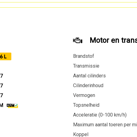
Motor en tran
Brandstof
6L
Transmissie
Aantal cilinders
17
Cilinderinhoud
17
Vermogen
27
Topsnelheid
KM
Acceleratie (0-100 km/h)
Maximum aantal toeren per m
Koppel