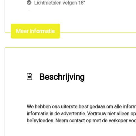
Lichtmetalen velgen 18"
Parkeer assistent
Parkeersensor voor en achter
Meer informatie
Sportonderstel
Sportvelgen
Trekhaak met afneembare kogel
Warmtewerend glas
Beschrijving
We hebben ons uiterste best gedaan om alle informa
informatie in de advertentie. Vertrouw niet alleen o
beïnvloeden. Neem contact op met de verkoper voo