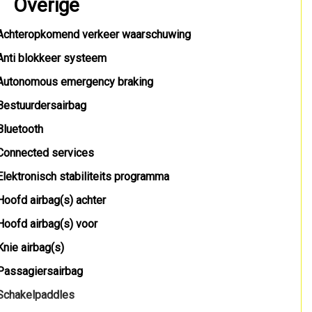
Overige
Achteropkomend verkeer waarschuwing
Anti blokkeer systeem
Autonomous emergency braking
Bestuurdersairbag
Bluetooth
Connected services
Elektronisch stabiliteits programma
Hoofd airbag(s) achter
Hoofd airbag(s) voor
Knie airbag(s)
Passagiersairbag
Schakelpaddles