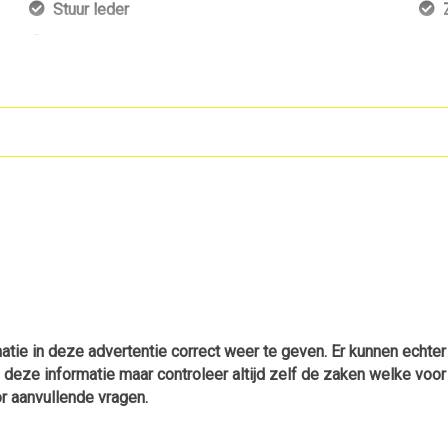
Stuur leder
Stuurbekrachtiging snelheidsafhankelijk
Voorstoel(en) elektrisch verstelbaar
Voorstoelen verwarmd
tie in deze advertentie correct weer te geven. Er kunnen echte
p deze informatie maar controleer altijd zelf de zaken welke voor
r aanvullende vragen.