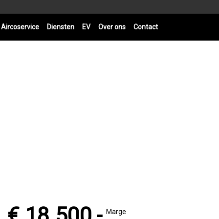
Aircoservice
Diensten
EV
Over ons
Contact
€ 18.500,-
Marge