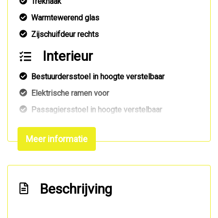
Trekhaak
Warmtewerend glas
Zijschuifdeur rechts
Interieur
Bestuurdersstoel in hoogte verstelbaar
Elektrische ramen voor
Passagiersstoel in hoogte verstelbaar
Stuur verstelbaar
Meer informatie
Stuurbekrachtiging snelheidsafhankelijk
Tussenschot volledig
Overige
Beschrijving
Anti blokkeer systeem