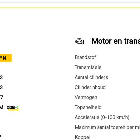
Motor en tran
Brandstof
PN
Transmissie
Aantal cilinders
23
Cilinderinhoud
23
Vermogen
27
Topsnelheid
KM
Acceleratie (0-100 km/h)
Maximum aantal toeren per m
Koppel
f