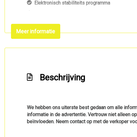
Elektronisch stabiliteits programma
Elektronische remkrachtverdeling
Hemelbekleding donker
Meer informatie
Hoofd airbag(s) achter
Hoofd airbag(s) voor
Lichtmetalen velgen 10-spaaks 17"
Lichtmetalen velgen meer-spaaks 17"
Beschrijving
Matrix led koplampen
Passagiersairbag
Rijstrooksensor met correctie
S line exterieur
We hebben ons uiterste best gedaan om alle informa
informatie in de advertentie. Vertrouw niet alleen o
Sportstuur leder
beïnvloeden. Neem contact op met de verkoper voo
Volledig digitaal instrumentenpaneel