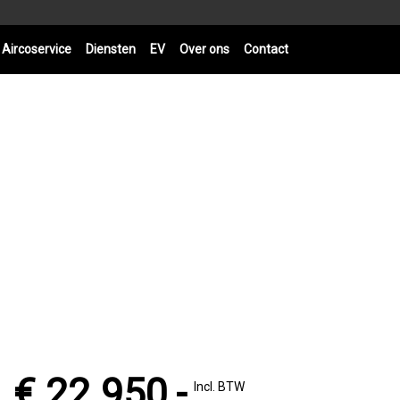
Aircoservice
Diensten
EV
Over ons
Contact
€ 22.950,-
Incl. BTW