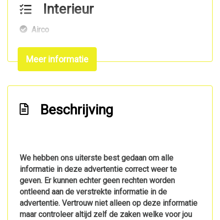
Interieur
Airco
Armsteun voor
Meer informatie
Bestuurdersstoel in hoogte verstelbaar
Elektrische ramen voor
Lendesteun(en) verstelbaar
Beschrijving
Passagiersstoel
Tussenschot volledig
Exterieur
We hebben ons uiterste best gedaan om alle
informatie in deze advertentie correct weer te
Buitenspiegels elektrisch verstel- en
geven. Er kunnen echter geen rechten worden
verwarmbaar
ontleend aan de verstrekte informatie in de
Centrale vergrendeling met afstandsbediening
advertentie. Vertrouw niet alleen op deze informatie
maar controleer altijd zelf de zaken welke voor jou
Mistlampen voor adaptief